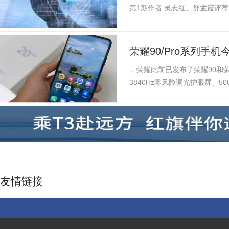
第1期作者:吴志红、舒孟霞评荐:
荣耀90/Pro系列手机
，荣耀此前已发布了荣耀90和荣
3840Hz零风险调光护眼屏、5000
友情链接