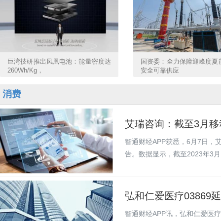
巨湾技研推出凤凰电池：能量密度达
国资委：全力保障迎峰度夏
260Wh/Kg，
安全可靠供应
消费
艾瑞咨询：截至3月移
智通财经APP获悉，6月7日，
告。数据显示，截至2023年3月，
弘和仁爱医疗0386
智通财经APP讯，弘和仁爱医疗