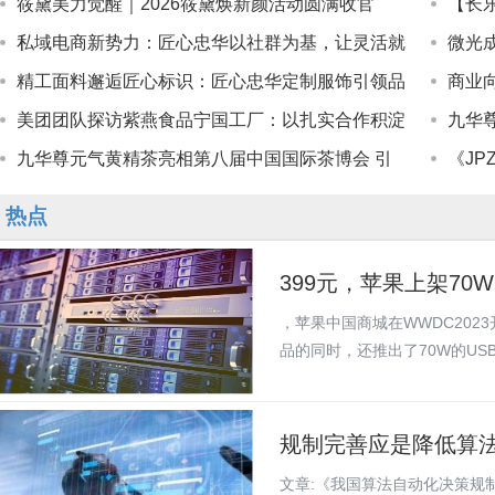
筱黛美力觉醒｜2026筱黛焕新颜活动圆满收官
【长
私域电商新势力：匠心忠华以社群为基，让灵活就
微光
精工面料邂逅匠心标识：匠心忠华定制服饰引领品
商业
美团团队探访紫燕食品宁国工厂：以扎实合作积淀
九华
九华尊元气黄精茶亮相第八届中国国际茶博会 引
《JP
热点
399元，苹果上架70W
，苹果中国商城在WWDC2023开
品的同时，还推出了70W的USB-.
规制完善应是降低算
文章:《我国算法自动化决策规制