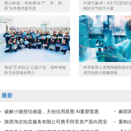
西山科技：研发驱动“产、学、研、
中国气象局：6月7日至9日
医”合作模式提升进
晴好天气利于小麦
推进“艺术回山”公益计划，国寿寿险
科学家用人类胃细胞制造出
助力全国城乡青少
成功治愈小鼠糖尿病
最新
破解小微授信难题，天创信用星图 AI重塑普惠
麻阳
陕西淘京拍卖服务有限公司携手阿里资产面向西安
重构