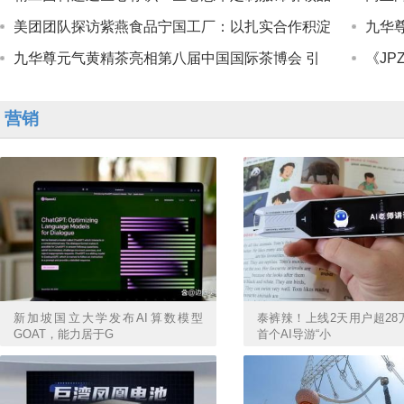
美团团队探访紫燕食品宁国工厂：以扎实合作积淀
九华
九华尊元气黄精茶亮相第八届中国国际茶博会 引
《JP
营销
新加坡国立大学发布AI算数模型
泰裤辣！上线2天用户超28
GOAT，能力居于G
首个AI导游“小