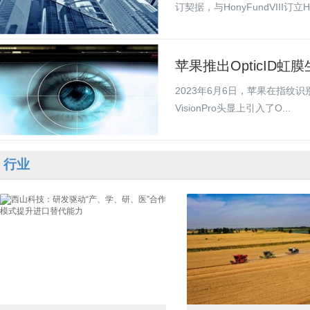
订契据，与HonyFundVIII订立Ho
苹果推出OpticID
2023年6月6日，苹果在指纹识别
VisionPro头显上引入了O...
行业