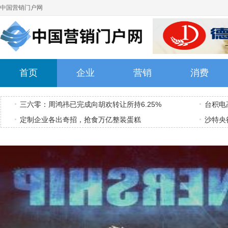
中国营销门户网
首页
企业
营销
消费
三六零：周鸿祎已完成向胡欢转让所持6.25%
台积电
定制企业各出奇招，抢食万亿整装蛋糕
沙特央