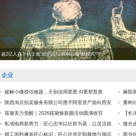
超2亿人在手机上做“巡护员”：共创公益“新模式”守
企业
破解小微授信难题，天创信用星图 AI重塑普惠
麻阳
陕西淘京拍卖服务有限公司携手阿里资产面向西安
重构
筱黛美力觉醒｜2026筱黛焕新颜活动圆满收官
【长
私域电商新势力：匠心忠华以社群为基，让灵活就
微光
精工面料邂逅匠心标识：匠心忠华定制服饰引领品
商业